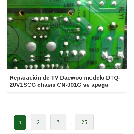
Reparación de TV Daewoo modelo DTQ-
20V1SCG chasis CN-001G se apaga
Paginación
2
3
25
1
…
de