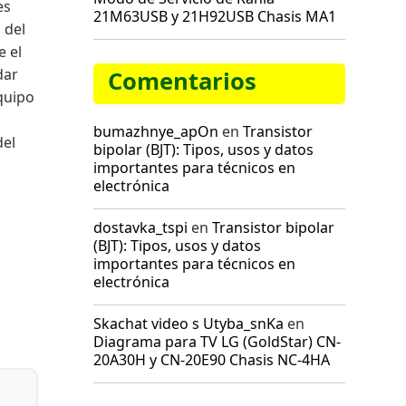
es
21M63USB y 21H92USB Chasis MA1
 del
e el
dar
Comentarios
equipo
bumazhnye_apOn
en
Transistor
del
bipolar (BJT): Tipos, usos y datos
importantes para técnicos en
electrónica
dostavka_tspi
en
Transistor bipolar
(BJT): Tipos, usos y datos
importantes para técnicos en
electrónica
Skachat video s Utyba_snKa
en
Diagrama para TV LG (GoldStar) CN-
20A30H y CN-20E90 Chasis NC-4HA