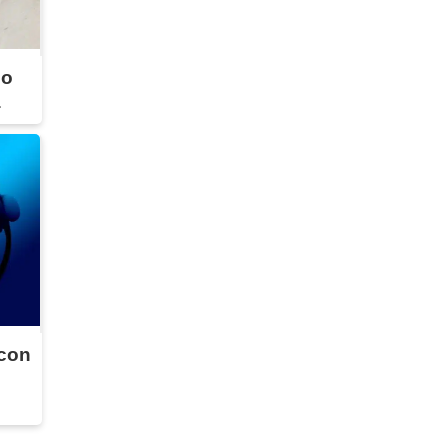
ño
a
 con