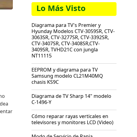
Lo Más Visto
Diagrama para TV's Premier y
Hyunday Modelos CTV-3059SR, CTV-
3063SR, CTV-3277SR, CTV-3392SR,
CTV-3407SR, CTV-3408SR,CTV-
3409SR, TVHD21C con jungla
NT11115
EEPROM y diagrama para TV
Samsung modelo CL21M40MQ
chasis KS9C
 no
Diagrama de TV Sharp 14" modelo
C-1496-Y
idea
mentar
Cómo reparar rayas verticales en
televisores y monitores LCD (Video)
Modo de Servicio de Rania