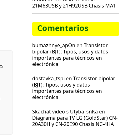
21M63USB y 21H92USB Chasis MA1
Comentarios
bumazhnye_apOn
en
Transistor
bipolar (BJT): Tipos, usos y datos
importantes para técnicos en
electrónica
és
dostavka_tspi
en
Transistor bipolar
(BJT): Tipos, usos y datos
importantes para técnicos en
electrónica
n
Skachat video s Utyba_snKa
en
Diagrama para TV LG (GoldStar) CN-
20A30H y CN-20E90 Chasis NC-4HA