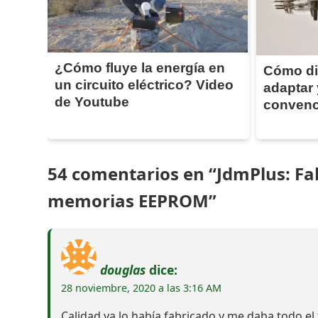
¿Cómo fluye la energía en
Cómo di
un circuito eléctrico? Video
adaptar 
de Youtube
convenc
54 comentarios en “JdmPlus: Fa
memorias EEPROM”
douglas
dice:
28 noviembre, 2020 a las 3:16 AM
Calidad ya lo había fabricado y me daba todo el