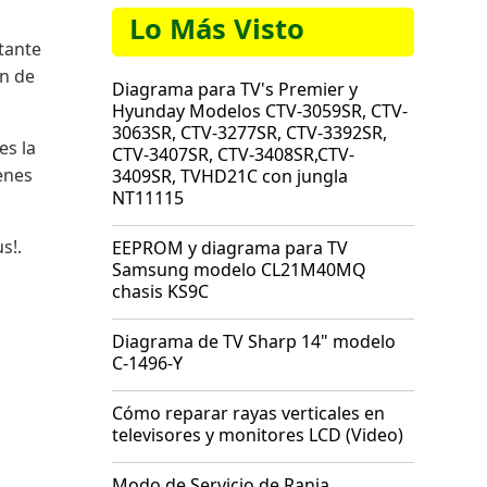
Lo Más Visto
tante
ón de
Diagrama para TV's Premier y
Hyunday Modelos CTV-3059SR, CTV-
3063SR, CTV-3277SR, CTV-3392SR,
es la
CTV-3407SR, CTV-3408SR,CTV-
enes
3409SR, TVHD21C con jungla
NT11115
s!.
EEPROM y diagrama para TV
Samsung modelo CL21M40MQ
chasis KS9C
Diagrama de TV Sharp 14" modelo
C-1496-Y
Cómo reparar rayas verticales en
televisores y monitores LCD (Video)
Modo de Servicio de Rania