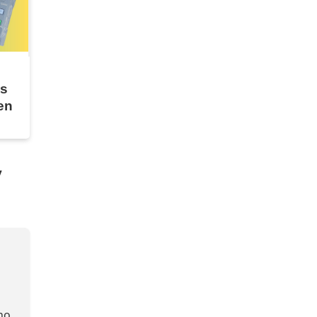
es
en
y
no