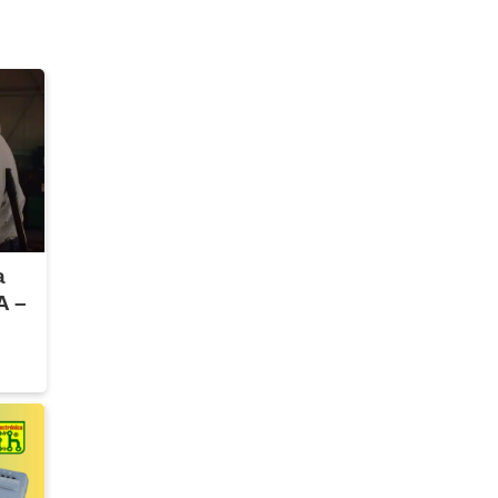
a
A –