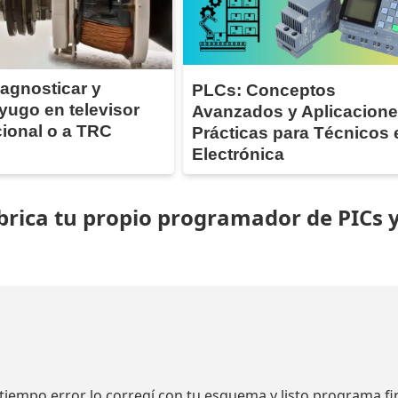
agnosticar y
PLCs: Conceptos
yugo en televisor
Avanzados y Aplicacion
ional o a TRC
Prácticas para Técnicos 
Electrónica
brica tu propio programador de PICs 
 tiempo error lo corregí con tu esquema y listo programa fi